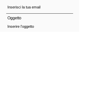
Oggetto
Messaggio
Acconsento al trattamento dei dati personali.
Privacy Policy
Invia