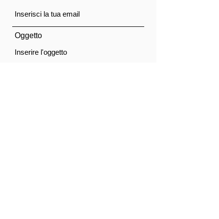
W);
Può essere ricaricata
anche tramite una presa
Oggetto
AC a muro in 3 - 4 ore o
una porta per auto da 12 V
in 7 - 8 ore.
Messaggio
Acconsento al trattamento dei dati personali.
Privacy Policy
Invia