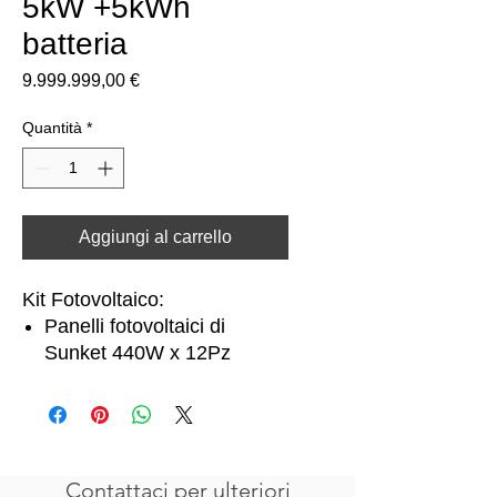
5kW +5kWh
batteria
Prezzo
9.999.999,00 €
Quantità
*
Aggiungi al carrello
Kit Fotovoltaico:
Panelli fotovoltaici di
Sunket 440W x 12Pz
Inverter di Donnergy 5kW
Batteria di accumulo di
Donnergy 5kWh
Contattaci per ulteriori