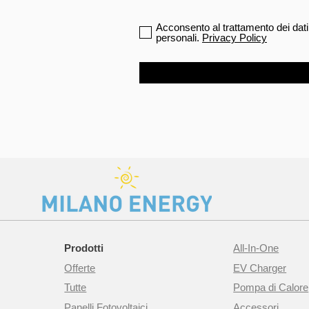
Acconsento al trattamento dei dati
personali.
Privacy Policy
Prodotti
All-In-One
Offerte
EV Charger
Tutte
Pompa di Calore
Panelli Fotovoltaici
Accessori