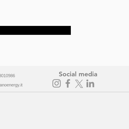
Social media
801​0986
anoenergy.it