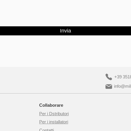
Invia
+39 351
info@mil
Collaborare
Per i Dstributori
Per i installatori
Contatti