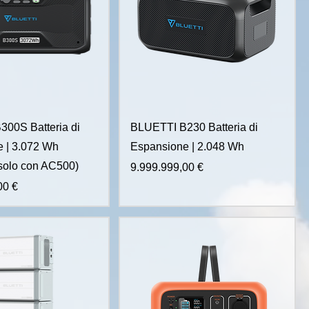
00S Batteria di
BLUETTI B230 Batteria di
 | 3.072 Wh
Espansione | 2.048 Wh
solo con AC500)
Prezzo
9.999.999,00 €
00 €