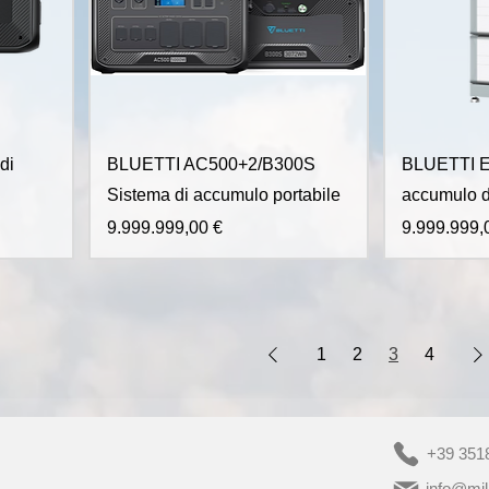
di
BLUETTI AC500+2/B300S
BLUETTI E
Sistema di accumulo portabile
accumulo 
Prezzo
Prezzo
9.999.999,00 €
9.999.999,
1
2
3
4
+39 351
info@mil