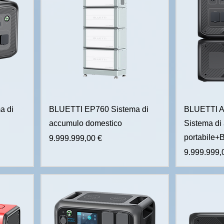
a di
BLUETTI EP760 Sistema di
BLUETTI 
accumulo domestico
Sistema di
portabile+
Prezzo
9.999.999,00 €
Prezzo
9.999.999,