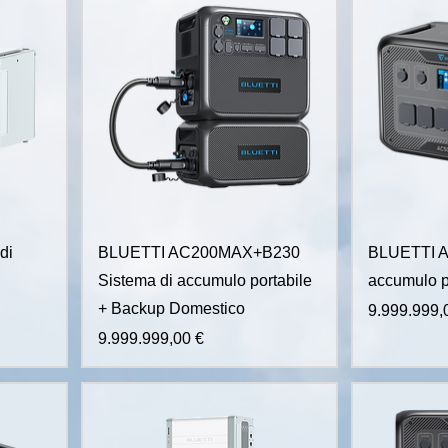
di
BLUETTI AC200MAX+B230
BLUETTI A
Sistema di accumulo portabile
accumulo p
+ Backup Domestico
Prezzo
9.999.999,
Prezzo
9.999.999,00 €