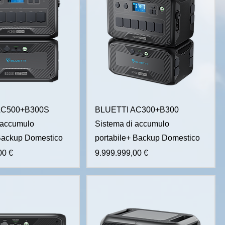
AC500+B300S
BLUETTI AC300+B300
 accumulo
Sistema di accumulo
Backup Domestico
portabile+ Backup Domestico
Prezzo
00 €
9.999.999,00 €