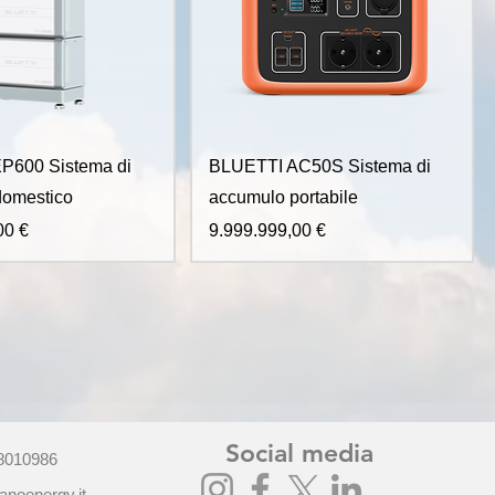
P600 Sistema di
BLUETTI AC50S Sistema di
domestico
accumulo portabile
Prezzo
00 €
9.999.999,00 €
Social media
801​0986
anoenergy.it