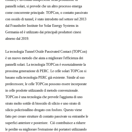
pannelli solari, si prevede che un altro processo emerga 
come concorrente principale. TOPCon, o contatto passivato 
con ossido di tunnel, è stato introdotto nel settore nel 2013 
dal Fraunhofer Institute for Solar Energy Systems in 
Germania ed è utilizzato dai principali produttori cinesi 
almeno dal 2019.
La tecnologia Tunnel Oxide Passivated Contact (TOPCon) 
è un nuovo metodo che aiuta a migliorare l'efficienza dei 
pannelli solari. La tecnologia TOPCon è essenzialmente la 
prossima generazione di PERC. Le celle solari TOPCon si 
basano sulla tecnologia PERC già esistente. Simile al suo 
predecessore, le celle TOPCon possono essere incorporate 
in celle prodotte utilizzando il metodo convenzionale. 
TOPCon è una tecnologia che prevede l'aggiunta di uno 
strato molto sottile di biossido di silicio e uno strato di 
silicio policristallino drogato con fosforo. Questo viene 
fatto per creare strutture di contatto passivate su entrambe le 
superfici anteriore e posteriore.  Ciò contribuisce a ridurre 
le perdite ea migliorare l'estrazione dei portatori utilizzando 